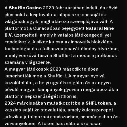
A
Shuffle Casino
2023 februárjában indult, és rövid
időn belül a kriptovaluta-alapú szerencsejáték
világának egyik meghatározó szereplőjévé vált. A
platformot a Curacaóban bejegyzett
Natural Nine
B.V.
üzemelteti, amely hivatalos játékengedéllyel
rendelkezik. A siker kulcsa az innovatív blokklánc-
technológia és a felhasználóbarát élmény ötvözése,
amely vonzóvá teszi a Shuffle-t a modern játékosok
számára világszerte.
A magyar játékosok 2023 második felében
ismerhették meg a Shuffle-t. A magyar nyelvű
kezelőfelület, a helyi ügyfélszolgálat és az egyre
bővülő magyar kampányok gyorsan megalapozták a
platform népszerűségét itthon is.
2024 márciusában mutatkozott be a
SHFL token
, a
kaszinó saját kriptovalutája, amely kulcsszerepet
játszik a jutalmazási rendszerben, promóciókban és
versenyekben. A token használata szorosan