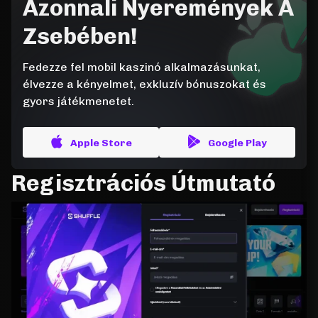
Azonnali Nyeremények A
Zsebében!
Fedezze fel mobil kaszinó alkalmazásunkat,
élvezze a kényelmet, exkluzív bónuszokat és
gyors játékmenetet.
Apple Store
Google Play
Regisztrációs Útmutató