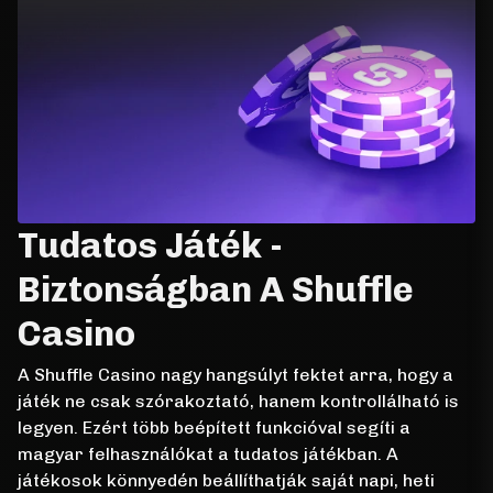
Tudatos Játék -
Biztonságban A Shuffle
Casino
A Shuffle Casino nagy hangsúlyt fektet arra, hogy a
játék ne csak szórakoztató, hanem kontrollálható is
legyen. Ezért több beépített funkcióval segíti a
magyar felhasználókat a tudatos játékban. A
játékosok könnyedén beállíthatják saját napi, heti