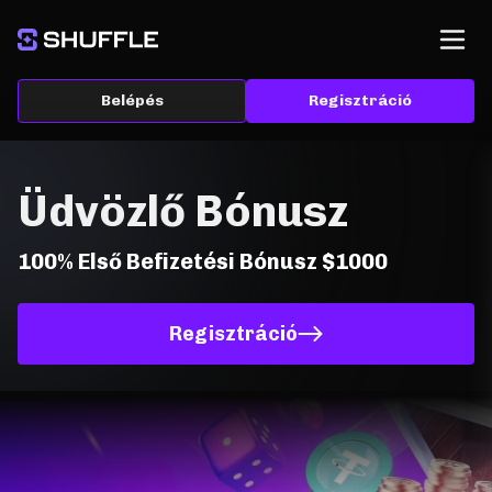
Belépés
Regisztráció
Üdvözlő Bónusz
100% Első Befizetési Bónusz $1000
Regisztráció