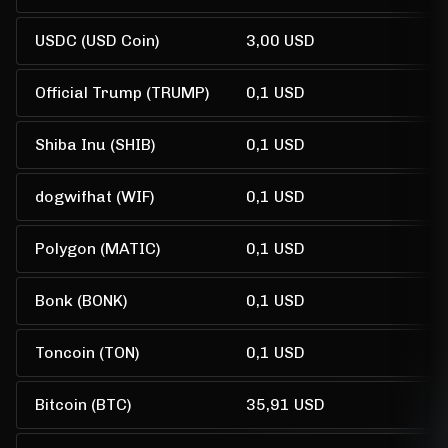
USDC (USD Coin)
3,00 USD
Official Trump (TRUMP)
0,1 USD
Shiba Inu (SHIB)
0,1 USD
dogwifhat (WIF)
0,1 USD
Polygon (MATIC)
0,1 USD
Bonk (BONK)
0,1 USD
Toncoin (TON)
0,1 USD
Bitcoin (BTC)
35,91 USD