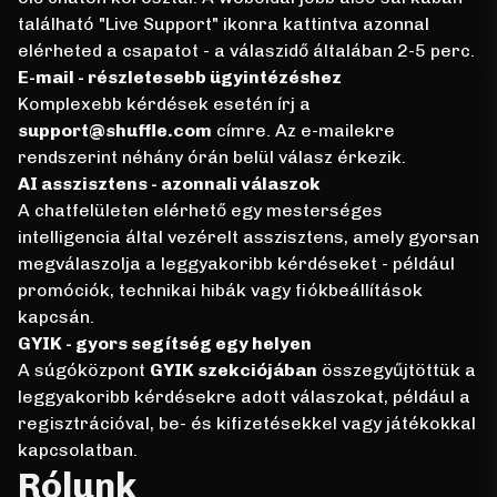
található "Live Support" ikonra kattintva azonnal
elérheted a csapatot - a válaszidő általában 2-5 perc.
E-mail - részletesebb ügyintézéshez
Komplexebb kérdések esetén írj a
support@shuffle.com
címre. Az e-mailekre
rendszerint néhány órán belül válasz érkezik.
AI asszisztens - azonnali válaszok
A chatfelületen elérhető egy mesterséges
intelligencia által vezérelt asszisztens, amely gyorsan
megválaszolja a leggyakoribb kérdéseket - például
promóciók, technikai hibák vagy fiókbeállítások
kapcsán.
GYIK - gyors segítség egy helyen
A súgóközpont
GYIK szekciójában
összegyűjtöttük a
leggyakoribb kérdésekre adott válaszokat, például a
regisztrációval, be- és kifizetésekkel vagy játékokkal
kapcsolatban.
Rólunk