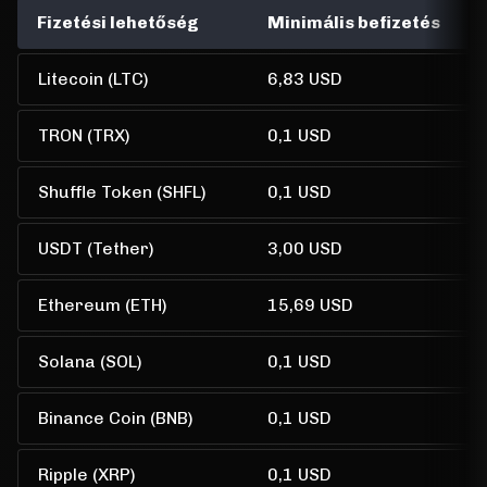
Fizetési lehetőség
Minimális befizetés
Litecoin (LTC)
6,83 USD
TRON (TRX)
0,1 USD
Shuffle Token (SHFL)
0,1 USD
USDT (Tether)
3,00 USD
Ethereum (ETH)
15,69 USD
Solana (SOL)
0,1 USD
Binance Coin (BNB)
0,1 USD
Ripple (XRP)
0,1 USD