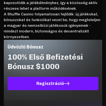
kapcsolódik a játékélményhez, így a közösség aktív
részese lehet a platform működésének.
A Shuffle Casino folyamatosan fejlődik: új játékokat,
bónuszokat és funkciókat vezet be, hogy megfeleljen
a magyar és nemzetközi játékosok igényeinek -
mindezt modern, biztonságos és decentralizált
környezetben.
Üdvözlő Bónusz
100% Első Befizetési
Bónusz $1000
Regisztráció