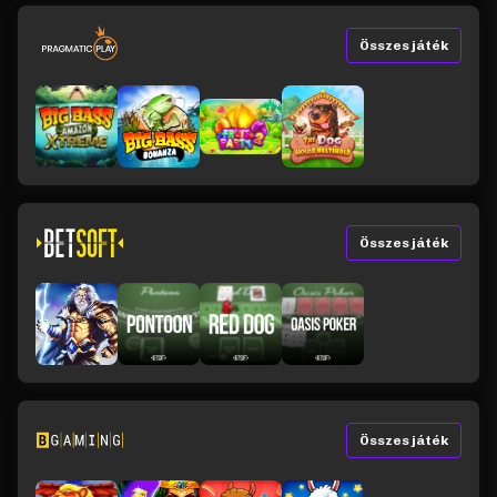
Összes játék
Összes játék
Összes játék