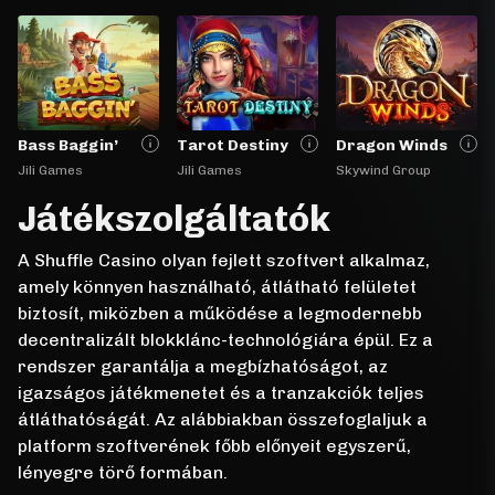
Bass Baggin’
Tarot Destiny
Dragon Winds
Jili Games
Jili Games
Skywind Group
Játékszolgáltatók
A Shuffle Casino olyan fejlett szoftvert alkalmaz,
amely könnyen használható, átlátható felületet
biztosít, miközben a működése a legmodernebb
decentralizált blokklánc-technológiára épül. Ez a
rendszer garantálja a megbízhatóságot, az
igazságos játékmenetet és a tranzakciók teljes
átláthatóságát. Az alábbiakban összefoglaljuk a
platform szoftverének főbb előnyeit egyszerű,
lényegre törő formában.