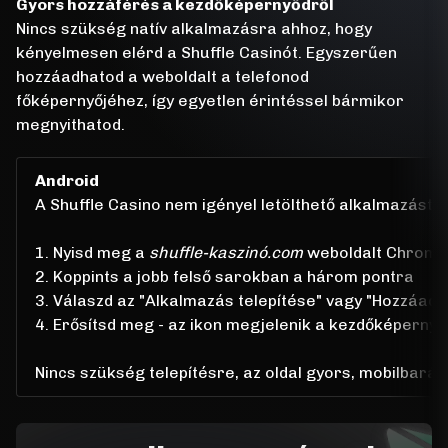
Gyors hozzáférés a kezdőképernyődről
Nincs szükség natív alkalmazásra ahhoz, hogy
kényelmesen elérd a Shuffle Casinót. Egyszerűen
hozzáadhatod a weboldalt a telefonod
főképernyőjéhez, így egyetlen érintéssel bármikor
megnyithatod.
Android
A Shuffle Casino nem igényel letölthető alkalmazást 
1. Nyisd meg a
shuffle-kaszinó.com
weboldalt Chrome
2. Koppints a jobb felső sarokban a három pontra
3. Válaszd az "Alkalmazás telepítése" vagy "Hozzáad
4. Erősítsd meg - az ikon megjelenik a kezdőképerny
Nincs szükség telepítésre, az oldal gyors, mobilbarát