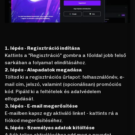
1. lépés - Regisztráció indítása
Kattints a "Regisztráció" gombra a főoldal jobb felső
sarkában a folyamat elindításához.
2. lépés - Alapadatok megadása
Töltsd ki a regisztrációs űrlapot: felhasználónév, e-
mail cím, jelszó, valamint (opcionálisan) promóciós
kód. Pipáld ki a feltételek és adatvédelem
elfogadását.
3. lépés - E-mail megerősítése
E-mailben kapsz egy aktiváló linket - kattints rá a
fiókod megerősítéséhez.
4. lépés - Személyes adatok kitöltése
A fiók teljes aktiválásához add meg a nevedet,